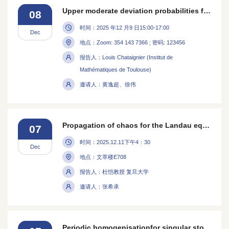
Upper moderate deviation probabilities for the maximum of a branching random walk
08
时间：2025 年12 月9 日15:00-17:00
Dec
地点：Zoom: 354 143 7366 ; 密码: 123456
报告人：Louis Chataignier (Institut de
Mathématiques de Toulouse)
邀请人：黄逸超、徐伟
Propagation of chaos for the Landau equation via microcanonical binary collisions
07
时间：2025.12.11下午4：30
Dec
地点：文萃楼E708
报告人：杜恺教授 复旦大学
邀请人：张希承
Periodic homogenisationfor singular stochastic PDEs