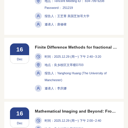
地点：Tencent Meeting ID： 834-799-9208
Password： 251219
报告人：王芝菁 美国芝加哥大学
邀请人：唐修棣
Finite Difference Methods for fractional Laplacian of radial functions
16
时间：2025.12.29 (周一) 下午 2:40--3:20
Dec
地点：良乡校区文萃楼D703
报告人：Yanghong Huang (The University of
Manchester)
邀请人：李庆娜
Mathematical Imaging and Beyond: From Variational Models to Learning in Non-Reflexive Spaces
16
时间：2025.12.29 (周一) 下午 2:00--2:40
Dec