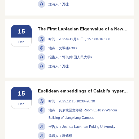
邀请人：万捷
The First Laplacian Eigenvalue of a New Random Graph Model
15
时间：2025年12月16日，15：00-16：00
Dec
地点：文翠楼F303
报告人：郭琪(中国人民大学)
邀请人：万捷
Euclidean embeddings of Calabi’s hyperkahler metrics and a generalization to rings with involution
15
时间：2025.12.15 18:30–20:30
Dec
地点：良乡校区文萃楼 Room E510 in Wencui
Building of Liangxiang Campus
报告人：Joshua Lackman Peking University
邀请人：唐修棣