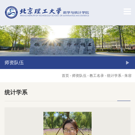
师资队伍
首页
-
师资队伍
-
教工名录
-
统计学系
-
朱容
统计学系