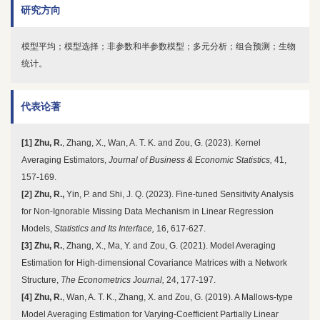
研究方向
模型平均；模型选择；非参数和半参数模型；多元分析；组合预测；生物
统计。
代表论著
[1]
Zhu, R.
, Zhang, X., Wan, A. T. K. and Zou, G. (2023). Kernel
Averaging Estimators,
Journal of Business & Economic Statistics,
41,
157-169.
[2]
Z
hu, R.,
Yin, P. and Shi, J. Q. (2023). Fine-tuned Sensitivity Analysis
for Non-Ignorable Missing Data Mechanism in Linear Regression
Models,
Statistics and Its Interface,
16, 617-627.
[3]
Zhu, R.
, Zhang, X., Ma, Y. and Zou, G. (2021). Model Averaging
Estimation for High-dimensional Covariance Matrices with a Network
Structure,
The Econometrics Journal,
24, 177-197.
[4]
Zhu, R
.
, Wan, A. T. K., Zhang, X. and Zou, G. (2019). A Mallows-type
Model Averaging Estimation for Varying-Coefficient Partially Linear