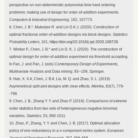
perspective on non-deterministic polynomial-time hard ordering
problems: making use of design for order-of-addition experiments.
Computers & Industrial Engineering
, 162, 107773.
6. Chen, J. B.*, Mukerjee R. and Lin D.K.J. (2020). Construction of
optimal fractional order-of-addition designs via block designs.
Statistics
Probability Letters
, 161,
https://doi.org/10.1016/j.spl.2020.108728.
7. Winker P., Chen, J. B.* and Lin D. K. J. (2020). The construction of
optimal design for order-of-addition experiment via threshold accepting.
In Fan, J. and Pan, J. (eds)
Contemporary Design of Experiments,
Multivariate Analysis and Data mining
, 93--109, Springer.
8. Han, X. X.#, Chen, J. B.#, Liu, M. Q. and Zhao, S. L. (2019).
Asymmetrical split-plot designs with clear effects.
Metrika
, 83(7), 779-
-798.
9. Chen, J. B., Zhang Y. Y. and Zhao P. (2019). Comparisons of extreme
order statistics from two sets of heterogeneous negative binomial
variables.
Statistics
, 53, 990-1011.
10. Zhao, P., Zhang, Y. Y. and Chen, J. B. (2017). Optimal allocation
policy of one redundancy in a n-component series system.
European