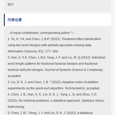
统计
代表论著
（# equal contribution; corresponding author *）
1. Yu, H. Y.#, and Chen, J. B.#* (2022). Treatment effect identication
using two-level designs with partially ignorable missing data.
Information Sciences
, 611, 277--300.
2. Han, X. X.#, Chen, J. B.#, Yang, J. F. and Liu, M. Q.(2022). Individual
word length patterns for fractional factorial designs and fractional
factorial split-plot designs.
Journal of Systems Science & Complexity
,
accepted.
3. Lin, D. K. J. and Chen, J. B. * (2022). Adaptive order-of-addition
experiments via the quick-sort algorithm.
Technometrics
, accepted.
4. Chen, J. B., Han, X. X., Lin, D. K. J., Yang, L. Q. and Zhou, Y. D.
(2022). On ordering problems: a statistical approach.
Statistica Sinica
,
forthcoming.
5. Chen, J. B.*, Peng, J. Y. and Lin, D. K. J. (2021). A statistical