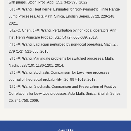
with jumps. Stoch. Proc. Appl. 151, 342-395, 2022.
[6]
J.-M. Wang
, Heat Kernel Estimates for Non-symmetric Finite Range
Jump Processes. Acta Math. Sinica, English Series, 37(2), 229-248,
2021.
[5] Z.-Q. Chen,
J.-M. Wang
, Perturbation by non-local operators. Ann.
Inst. Henri Poincaré Probab. Stat. 54 (2), 606-639, 2018.
[4]
J.-M. Wang
, Laplacian perturbed by non-local operators. Math. Z. ,
279 (1-2), 521-556, 2015.
[3]
J.-M. Wang
, Martingale problems for switched processes. Math.
Nachr. , 287(10), 1186-1201, 2014.
[2]
J.-M. Wang
, Stochastic Comparison for Levy type processes.
Journal of theoretical probabi -lity , 26, 997-1019, 2013.
[1]
J.-M. Wang
, Stochastic Comparison and Preservation of Positive
Correlations for Levy type processes. Acta Math. Sinica, English Series ,
25, 741-758, 2009.