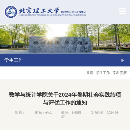
学生工作
首页
-
学生工作
-
学科竞赛
数学与统计学院关于2024年暑期社会实践结项
与评优工作的通知
供 稿：
审 核：鲍锐
编 辑：孙德巍
发布时间：2024-08-
27