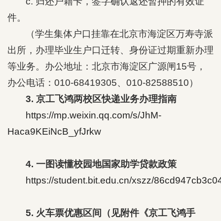
c. 归还户籍卡，签字确认返还暂押的有效证
件。
（学生集体户口挂靠在北京市海淀区万寿寺派
出所，办理毕业生户口迁转、身份证过期重新办理
等业务。办公地址：北京市海淀区广源闸15号，
办公电话：010-68419305、010-82588510）
3. 京工飞鸿两校区快递业务办理指南
https://mp.weixin.qq.com/s/JhM-
Haca9KEiNcB_yfJrkw
4. 一图读懂校园地国家助学贷款政策
https://student.bit.edu.cn/xszz/86cd947cb3
5. 火车票优惠区间（见附件《京工飞鸿手