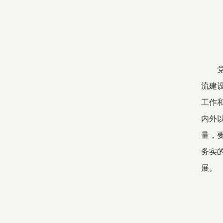
流建
工作
内外
量，
务实
展。